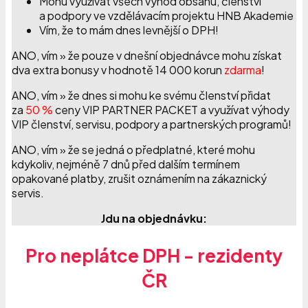
Mohu využívat všech výhod obsahu, členství
a podpory ve vzdělávacím projektu HNB Akademie
Vím, že to mám dnes levnější o DPH!
ANO, vím » že pouze v dnešní objednávce mohu získat
dva extra bonusy v hodnotě 14 000 korun
zdarma
!
ANO, vím » že dnes si mohu ke svému členství přidat
za
50 %
ceny VIP PARTNER PACKET a využívat výhody
VIP členství, servisu, podpory a partnerských programů!
ANO, vím » že se jedná o předplatné, které mohu
kdykoliv, nejméně 7 dnů před dalším termínem
opakované platby, zrušit oznámením na zákaznický
servis.
Jdu na objednávku:
Pro neplátce DPH - rezidenty
ČR