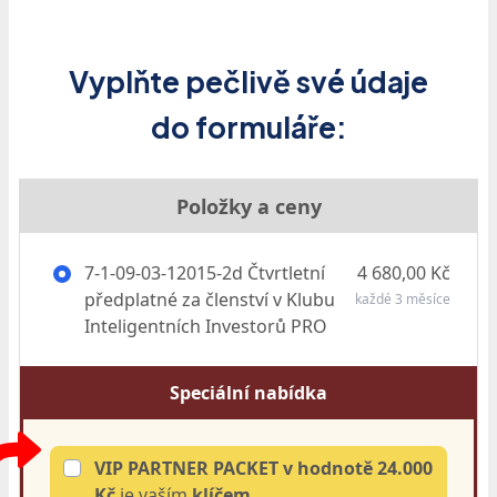
Vyplňte pečlivě své údaje
do formuláře:
Položky a ceny
7-1-09-03-12015-2d Čtvrtletní
4 680,00 Kč
předplatné za členství v Klubu
každé 3 měsíce
Inteligentních Investorů PRO
Speciální nabídka
VIP PARTNER PACKET v hodnotě 24.000
Kč
je vaším
klíčem