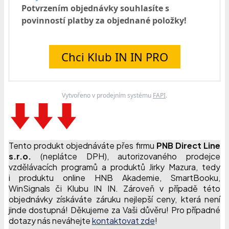
Potvrzením objednávky souhlasíte s
povinností platby za objednané položky!
Chci Klub IN IN PRO
Vytvořeno v prodejním systému
FAPI
.
Tento produkt objednáváte přes firmu
PNB Direct Line
s.r.o.
(neplátce DPH), autorizovaného prodejce
vzdělávacích programů a produktů Jirky Mazura, tedy
i produktu online HNB Akademie, SmartBooku,
WinSignals či Klubu IN IN. Zároveň v případě této
objednávky získáváte záruku nejlepší ceny, která není
jinde dostupná! Děkujeme za Vaši důvěru! Pro případné
dotazy nás neváhejte
kontaktovat zde
!