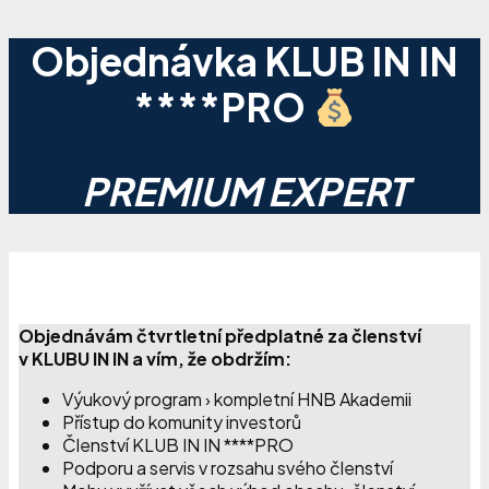
Objednávka KLUB IN IN
****PRO
PREMIUM EXPERT
Objednávám čtvrtletní předplatné za členství
v KLUBU IN IN a vím, že obdržím:
Výukový program › kompletní HNB Akademii
Přístup do komunity investorů
Členství KLUB IN IN ****PRO
Podporu a servis v rozsahu svého členství