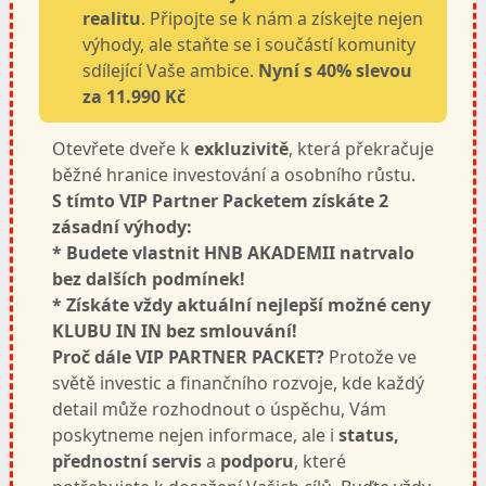
realitu
. Připojte se k nám a získejte nejen
výhody, ale staňte se i součástí komunity
sdílející Vaše ambice.
Nyní s 40% slevou
za 11.990 Kč
Otevřete dveře k
exkluzivitě
, která překračuje
běžné hranice investování a osobního růstu.
S tímto VIP Partner Packetem získáte 2
zásadní výhody:
* Budete vlastnit HNB AKADEMII natrvalo
bez dalších podmínek!
* Získáte vždy aktuální nejlepší možné ceny
KLUBU IN IN bez smlouvání!
Proč dále VIP PARTNER PACKET?
Protože ve
světě investic a finančního rozvoje, kde každý
detail může rozhodnout o úspěchu, Vám
poskytneme nejen informace, ale i
status,
přednostní servis
a
podporu
, které