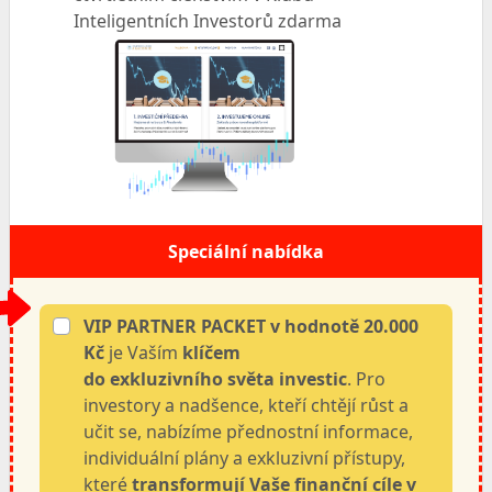
Inteligentních Investorů zdarma
Speciální nabídka
VIP PARTNER PACKET v hodnotě 20.000
Kč
je Vaším
klíčem
do exkluzivního světa investic
. Pro
investory a nadšence, kteří chtějí růst a
učit se, nabízíme přednostní informace,
individuální plány a exkluzivní přístupy,
které
transformují Vaše finanční cíle v