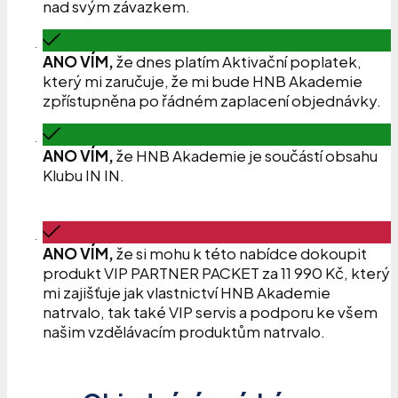
nad svým závazkem.
ANO VÍM,
že dnes platím Aktivační poplatek,
který mi zaručuje, že mi bude HNB Akademie
zpřístupněna po řádném zaplacení objednávky.
ANO VÍM,
že HNB Akademie je součástí obsahu
Klubu IN IN.
ANO VÍM,
že si mohu k této nabídce dokoupit
produkt VIP PARTNER PACKET za 11 990 Kč, který
mi zajišťuje jak vlastnictví HNB Akademie
natrvalo, tak také VIP servis a podporu ke všem
našim vzdělávacím produktům natrvalo.