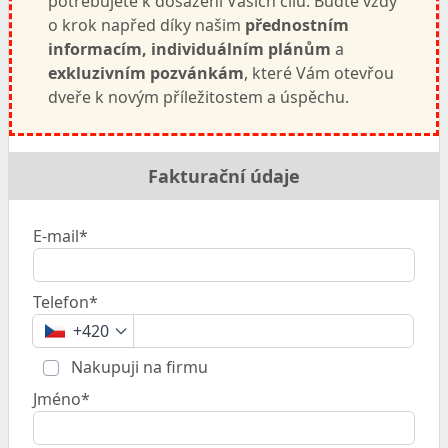
potřebujete k dosažení Vašich cílů. Buďte vždy
o krok napřed díky našim
přednostním
informacím, individuálním plánům
a
exkluzivním pozvánkám
, které Vám otevřou
dveře k novým příležitostem a úspěchu.
Fakturační údaje
E-mail*
Telefon*
+420
Nakupuji na firmu
Jméno*