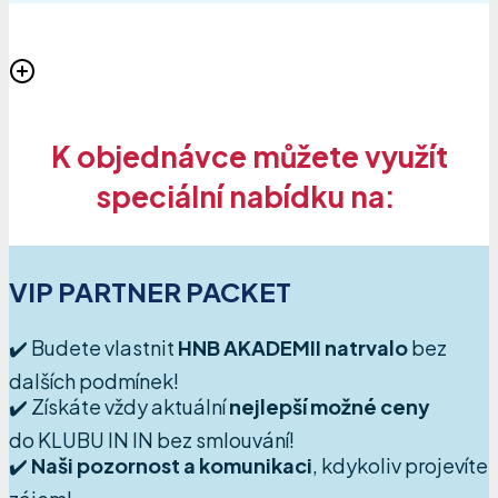
K objednávce můžete využít
speciální nabídku na:
VIP PARTNER PACKET
✔️ Budete vlastnit
HNB AKADEMII natrvalo
bez
dalších podmínek!
✔️ Získáte vždy aktuální
nejlepší možné ceny
do KLUBU IN IN bez smlouvání!
✔️
Naši pozornost a komunikaci
, kdykoliv projevíte