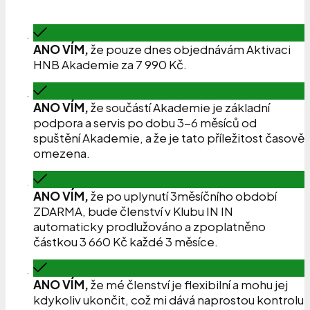
ANO VÍM,
že pouze dnes objednávám Aktivaci
HNB Akademie za 7 990 Kč.
ANO VÍM,
že součástí Akademie je základní
podpora a servis po dobu 3-6 měsíců od
spuštění Akademie, a že je tato příležitost časově
omezena.
ANO VÍM,
že po uplynutí 3měsíčního období
ZDARMA, bude členství v Klubu IN IN
automaticky prodlužováno a zpoplatněno
částkou 3 660 Kč každé 3 měsíce.
ANO VÍM,
že mé členství je flexibilní a mohu jej
kdykoliv ukončit, což mi dává naprostou kontrolu