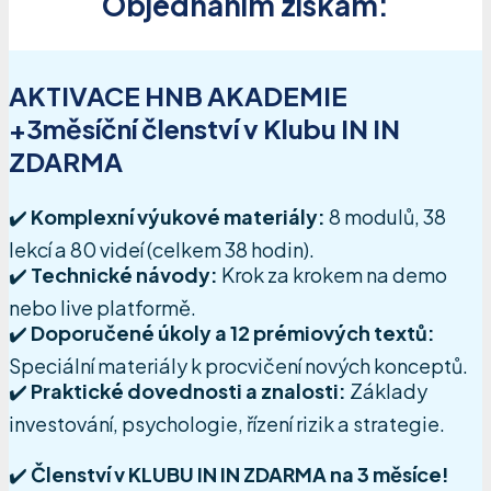
Objednáním získám:
AKTIVACE HNB AKADEMIE
+3měsíční členství v Klubu IN IN
ZDARMA
✔️
Komplexní výukové materiály:
8 modulů, 38
lekcí a 80 videí (celkem 38 hodin).
✔️
Technické návody:
Krok za krokem na demo
nebo live platformě.
✔️
Doporučené úkoly a 12 prémiových textů:
Speciální materiály k procvičení nových konceptů.
✔️
Praktické dovednosti a znalosti:
Základy
investování, psychologie, řízení rizik a strategie.
✔️
Členství v KLUBU IN IN ZDARMA na 3 měsíce!